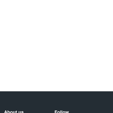
About us
Follow