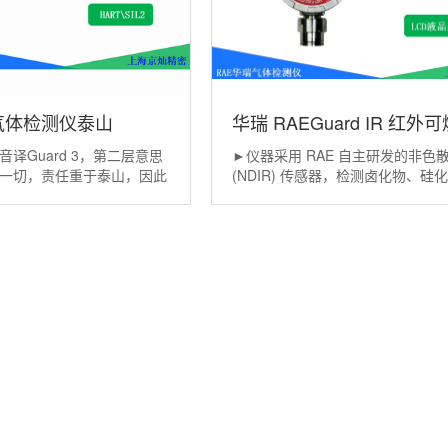
气体检测仪泰山
华瑞 RAEGuard IR 红外
译Guard 3，第二层意思
►仪器采用 RAE 自主研发的非色
 3
体检测仪
一切，责任重于泰山，因此
(NDIR) 传感器，检测卤化物、硅
点为一身的固定式气体检测
硫化物、磷化物等不会中毒，使用
泰山气体检测仪。 泰山气
长，在缺氧环境中仍可准确测 量 
着中文名...
信号输出...