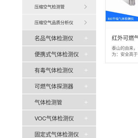
压缩空气检测管
压缩空气品质分析仪
红外可燃
名品气体检测仪
泰山的由来，音
RAEGuard
便携式气体检测仪
为：安全高于
这款集各种优
仪，就被称为
有毒气体检测仪
体检测仪虽然有
可燃气体探测器
气体检测管
VOC气体检测仪
固定式气体检测仪