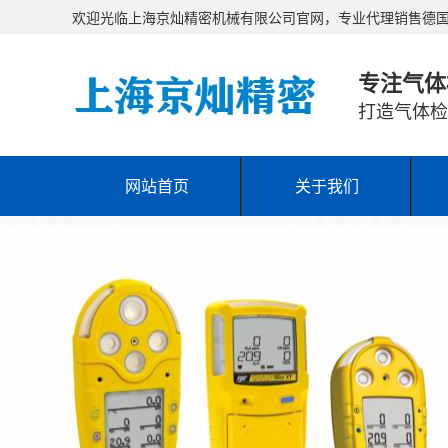
欢迎光临上海京灿精密机械有限公司官网，专业代理销售德国Draeger、B
专注气体
打造气体检
网站首页
关于我们