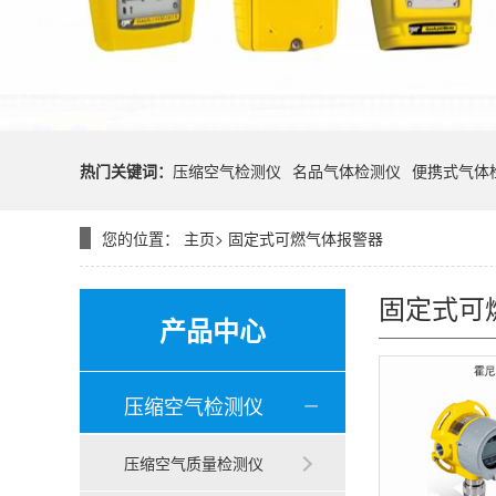
热门关键词：
压缩空气检测仪
名品气体检测仪
便携式气体
您的位置：
主页
>
固定式可燃气体报警器
固定式可
产品中心
压缩空气检测仪
压缩空气质量检测仪