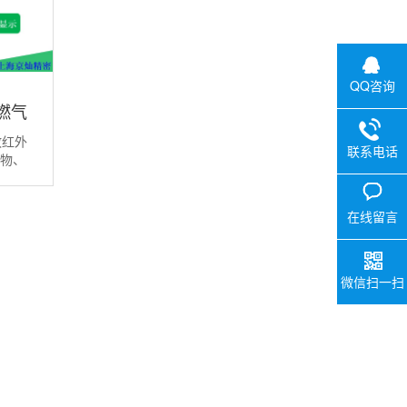
QQ咨询
可燃气
散红外
联系电话
化物、
寿命
►多种
在线留言
微信扫一扫