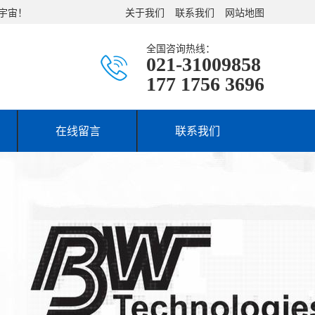
新宇宙！
关于我们
联系我们
网站地图
全国咨询热线：
021-31009858
177 1756 3696
在线留言
联系我们