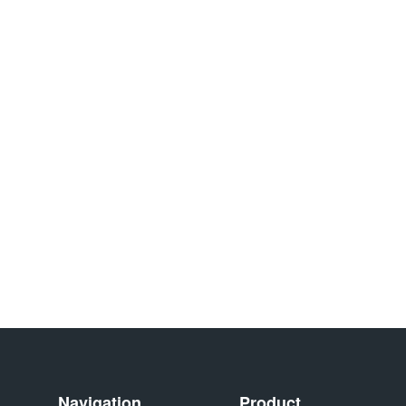
Navigation
Product